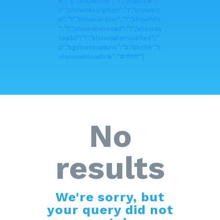
e”:”0″,”showtitle”:”1″,”croptitle”:”
0″,”showdescription”:”1″,”showsiz
e”:”1″,”showversion”:”1″,”showhits
”:”1″,”showdownload”:”1″,”showda
teadd”:”1″,”showdatemodified”:”
0″,”bgdownloadlink”:”#76bc58″,”c
olordownloadlink”:”#ffffff”}
No
results
We're sorry, but
your query did not